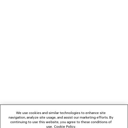
COMFY LOAFER
TURBO RECTANGLE SO
890 €
395 €
VERBINDEN
KUNDENDIENSTE
DAS UNTERNEHMEN
FOLGEN SIE UNS
We use cookies and similar technologies to enhance site
BOUTIQUEN
navigation, analyze site usage, and assist our marketing efforts. By
continuing to use this website, you agree to these conditions of
use.
Cookie Policy
.