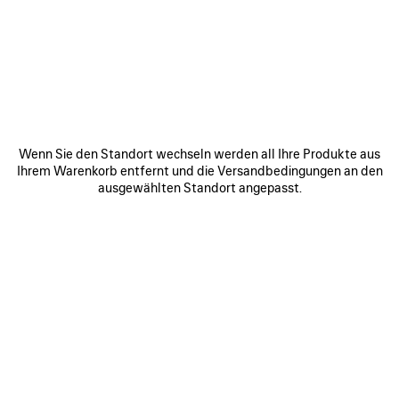
WERDEN SIE TEIL DER BALENCIAGA-
COMMUNITY
E-Mail
*
*
erforderlich
Wenn Sie den Standort wechseln werden all Ihre Produkte aus
ANMELDEN
Ihrem Warenkorb entfernt und die Versandbedingungen an den
ausgewählten Standort angepasst.
Indem Sie sich unten anmelden, stimmen Sie zu, von Balenciaga
kontaktiert zu werden. Wir werden Ihre personenbezogenen Daten
verwenden, um Ihnen auf Ihre Interessen zugeschnittene Informationen
über unsere Aktivitäten, Produkte und Dienstleistungen zukommen zu
lassen. Weitere Informationen zu unseren Datenschutzpraktiken und
Ihren Rechten finden Sie in unserer
Datenschutzerklärung
.