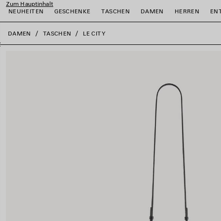
Zum Hauptinhalt
NEUHEITEN
GESCHENKE
TASCHEN
DAMEN
HERREN
EN
close the banner
DAMEN
TASCHEN
LE CITY
ießen
ießen
ießen
ießen
ießen
ießen