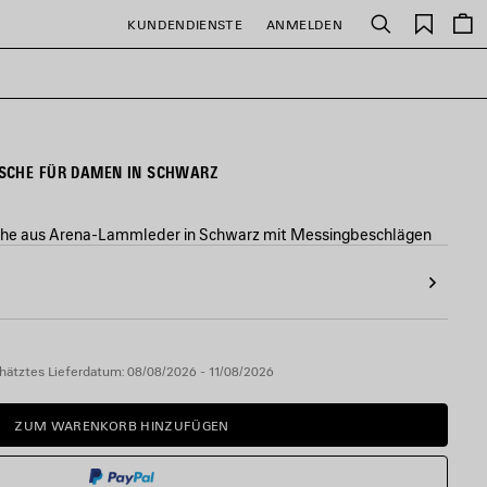
Gespei
KUNDENDIENSTE
ANMELDEN
Suchen
Artikel
SCHE FÜR DAMEN IN SCHWARZ
he aus Arena-Lammleder in Schwarz mit Messingbeschlägen
hätztes Lieferdatum: 08/08/2026 - 11/08/2026
ZUM WARENKORB HINZUFÜGEN
ZUM
BITTE
WARENKORB
WÄHLEN
HINZUFÜGEN
SIE
EINE