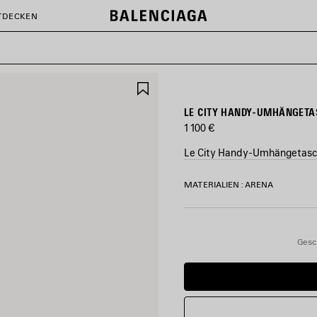
TDECKEN
ARTIKEL
SPEICHERN
LE CITY HANDY-UMHÄNGETA
1 100 €
Le City Handy-Umhängetasc
FARBEN
MATERIALIEN : ARENA
:
SCHWARZ
Schwarz
Gesc