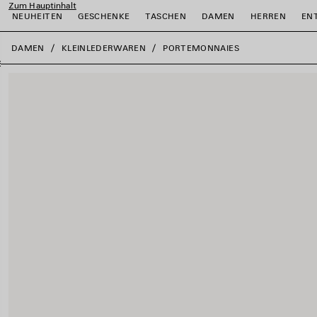
Zum Hauptinhalt
NEUHEITEN
GESCHENKE
TASCHEN
DAMEN
HERREN
EN
close the banner
DAMEN
KLEINLEDERWAREN
PORTEMONNAIES
ießen
ießen
ießen
ießen
ießen
ießen