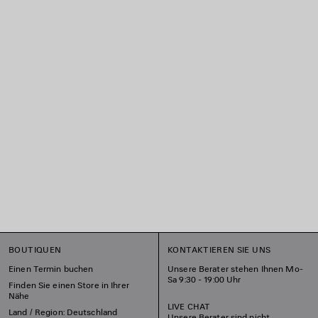
BOUTIQUEN
KONTAKTIEREN SIE UNS
Einen Termin buchen
Unsere Berater stehen Ihnen Mo-
Sa 9:30 - 19:00 Uhr
Finden Sie einen Store in Ihrer
Nähe
LIVE CHAT
Land / Region: Deutschland
Unsere Berater sind nicht