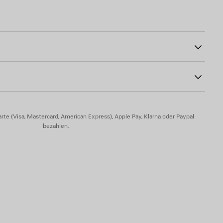
e
14
luss
rte (Visa, Mastercard, American Express), Apple Pay, Klarna oder Paypal
bezahlen.