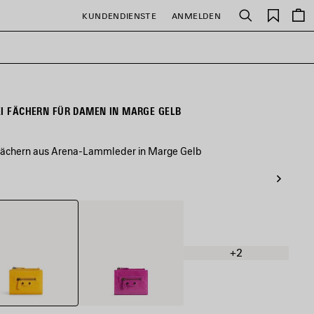
Gespei
KUNDENDIENSTE
ANMELDEN
Suchen
Artikel
EI FÄCHERN FÜR DAMEN IN MARGE GELB
 Fächern aus Arena-Lammleder in Marge Gelb
e
Azalee
+2