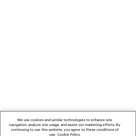
TATTOO BAGGY-HOSE
COMBAT STRIKE NIEDR
Runway
2 Farben
1 200 €
995 €
VERBINDEN
KUNDENDIENSTE
DAS UNTERNEHMEN
FOLGEN SIE UNS
We use cookies and similar technologies to enhance site
BOUTIQUEN
navigation, analyze site usage, and assist our marketing efforts. By
continuing to use this website, you agree to these conditions of
use.
Cookie Policy
.