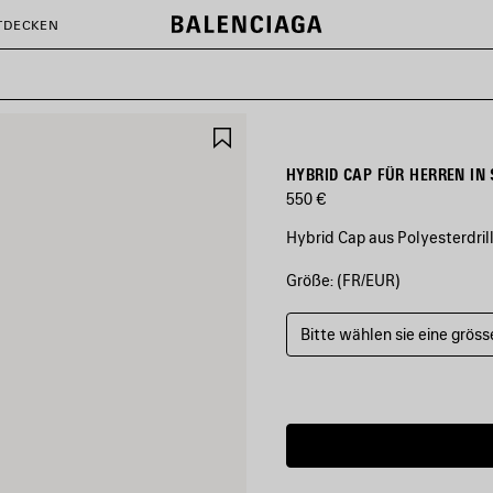
TDECKEN
ARTIKEL
SPEICHERN
HYBRID CAP FÜR HERREN I
550 €
Hybrid Cap aus Polyesterdril
Größe: (FR/EUR)
FARBEN
:
SCHWARZ
Bitte wählen sie eine gröss
Schwarz
Geschätztes
Lieferdatum:
08/08/2026
-
11/08/2026