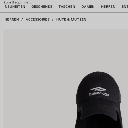
Zum Hauptinhalt
NEUHEITEN
GESCHENKE
TASCHEN
DAMEN
HERREN
EN
close the banner
HERREN
ACCESSOIRES
HÜTE & MÜTZEN
ießen
ießen
ießen
ießen
ießen
ießen