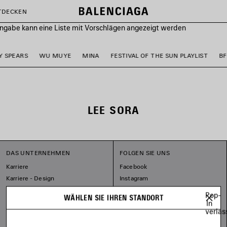
TDECKEN
ingabe kann eine Liste mit Vorschlägen angezeigt werden
Y SPEARS
WU MUYE
MINA
FESTIVAL OF THE SUN PLAYLIST
B
LEE SORA
DAS UNTERNEHMEN
FOLGEN SIE UNS
Karriere
Facebook
Karriere - Design
Instagram
Unser Engagement
Tiktok
Pop-
WÄHLEN SIE IHREN STANDORT
Pinterest
In
verlas
Linkedin
Substack