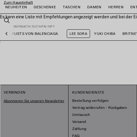
Zum Hauptinhalt
NEUHEITEN
GESCHENKE
TASCHEN
DAMEN
HERREN
EN
Es kann eine Liste mit Empfehlungen angezeigt werden und bei der E
close the banner
Suchen
PLAYLISTS VON BALENCIAGA
LEE SORA
YUKI CHIBA
BRITNE
Vorherige
ießen
ießen
ießen
ießen
ießen
ießen
VERBINDEN
KUNDENDIENSTE
Bestellung verfolgen
Abonnieren Sie unseren Newsletter
Vertrag widerrufen - Rückgaben
Umtausch
Versand
Zahlung
FAQ