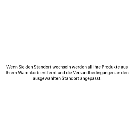
0
1
2
0
1
2
GAETA ZEHENSTEGSANDALE MIT
GAETA ZEHENSTEGSANDALE MIT
KEILABSATZ
KEILABSATZ
790 €
820 €
ARTIKEL
SPEICHERN
Wenn Sie den Standort wechseln werden all Ihre Produkte aus
Ihrem Warenkorb entfernt und die Versandbedingungen an den
ausgewählten Standort angepasst.
0
1
0
1
2