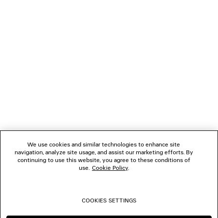
LÄDT...
1
2
VERBINDEN
3
4
5
KUNDENDIENSTE
6
7
8
DAS UNTERNEHMEN
9
10
We use cookies and similar technologies to enhance site
11
navigation, analyze site usage, and assist our marketing efforts. By
FOLGEN SIE UNS
12
continuing to use this website, you agree to these conditions of
use.
Cookie Policy
.
BOUTIQUEN
COOKIES SETTINGS
KONTAKTIEREN SIE UNS