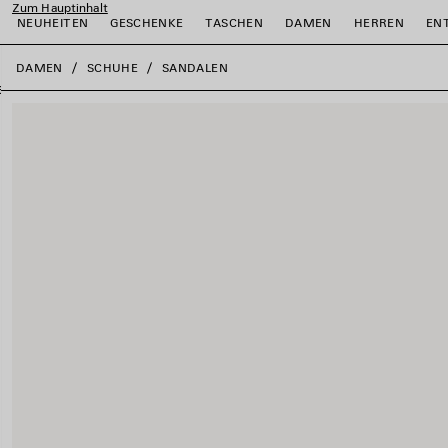
Zum Hauptinhalt
NEUHEITEN
GESCHENKE
TASCHEN
DAMEN
HERREN
EN
close the banner
DAMEN
SCHUHE
SANDALEN
ießen
ießen
ießen
ießen
ießen
ießen