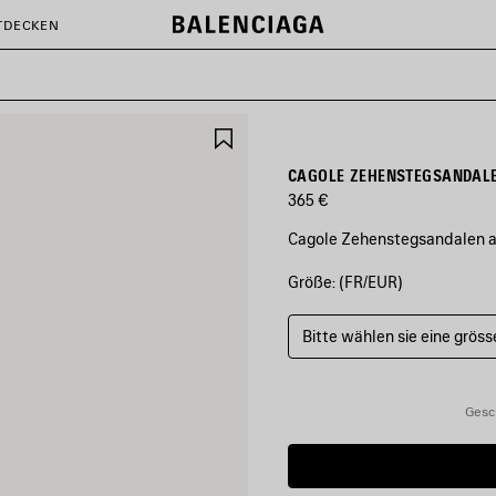
TDECKEN
ARTIKEL
SPEICHERN
CAGOLE ZEHENSTEGSANDAL
365 €
Cagole Zehenstegsandalen a
Größe: (FR/EUR)
FARBEN
:
SCHWARZ
Bitte wählen sie eine gröss
Schwarz
Gesc