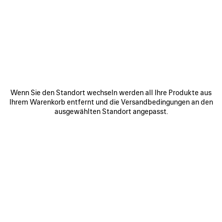
HOVER YOUR SMARTPHONE
OVER THE HIGHLIGHTED ZONE
Wenn Sie den Standort wechseln werden all Ihre Produkte aus
Ihrem Warenkorb entfernt und die Versandbedingungen an den
ausgewählten Standort angepasst.
Halten Sie die Rückseite des Geräts in die Nähe des Chips,
der sich in der Innennaht des Produkts befindet.
Wenn der Scan nicht sofort registriert wird, versuchen Sie,
mit der Rückseite des Geräts den Chip zu berühren oder es
seitwärts oder in kleinen Kreisen zu bewegen.
Hinweis: Es kann ein paar Sekunden dauern, die NFC-
Informationen zu verarbeiten. Oben auf dem Bildschirm
des Geräts sollte ein Fenster erscheinen. Klicken Sie auf
das Fenster, um den Link zu öffnen.