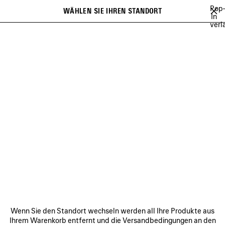
Zum Hauptinhalt
Pop
WÄHLEN SIE IHREN STANDORT
Gespei
In
verl
Artikel
Es kann eine Liste mit Empfehlungen angezeigt werden und bei der
close the banner
Eingabe kann eine Liste mit Vorschlägen angezeigt werden
Suchen
NEUHEITEN FÜR DAMEN
NEUHEITEN FÜR HERREN
NEUE TASCH
Wei
NEUHEITEN FÜR DAMEN
VERBINDEN
KUNDENDIENSTE
Wenn Sie den Standort wechseln werden all Ihre Produkte aus
DAS UNTERNEHMEN
Ihrem Warenkorb entfernt und die Versandbedingungen an den