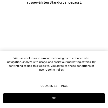
ausgewählten Standort angepasst.
FOLGEN SIE UNS
BOUTIQUEN
KONTAKTIEREN SIE UNS
© 2026 Balenciaga
We use cookies and similar technologies to enhance site
navigation, analyze site usage, and assist our marketing efforts. By
continuing to use this website, you agree to these conditions of
use.
Cookie Policy
.
COOKIES SETTINGS
OK
IN DIESER REGION BLEIBEN:
WECHSELN NACH: US
DE