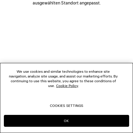
ausgewählten Standort angepasst.
FOLGEN SIE UNS
BOUTIQUEN
KONTAKTIEREN SIE UNS
© 2026 Balenciaga
We use cookies and similar technologies to enhance site
navigation, analyze site usage, and assist our marketing efforts. By
continuing to use this website, you agree to these conditions of
use.
Cookie Policy
.
COOKIES SETTINGS
OK
IN DIESER REGION BLEIBEN:
WECHSELN NACH: US
DE