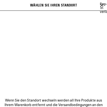
Zum Hauptinhalt
Pop
WÄHLEN SIE IHREN STANDORT
Gespei
In
verl
Artikel
Es kann eine Liste mit Empfehlungen angezeigt werden und bei der
close the banner
Eingabe kann eine Liste mit Vorschlägen angezeigt werden
Suchen
NEUHEITEN FÜR DAMEN
NEUHEITEN FÜR HERREN
NEUE TASCH
Wei
NEUHEITEN FÜR HERREN
VERBINDEN
KUNDENDIENSTE
Wenn Sie den Standort wechseln werden all Ihre Produkte aus
DAS UNTERNEHMEN
Ihrem Warenkorb entfernt und die Versandbedingungen an den