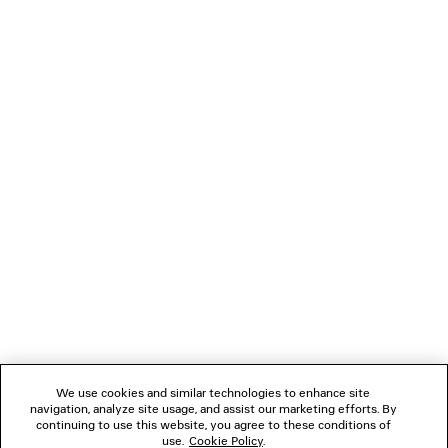
entfernt werden
• Hergestellt in China
Sie können sicher mit Kreditkarte (Visa, Mastercard, American Express),
Apple Pay, Klarna oder Paypal bezahlen.
Obermaterial: Polyurethan, Polyester – Sohle: Gummi, EVA –
Innensohle: Schaumstoff
VERBINDEN
KUNDENDIENSTE
DAS UNTERNEHMEN
FOLGEN SIE UNS
We use cookies and similar technologies to enhance site
BOUTIQUEN
navigation, analyze site usage, and assist our marketing efforts. By
continuing to use this website, you agree to these conditions of
use.
Cookie Policy
.