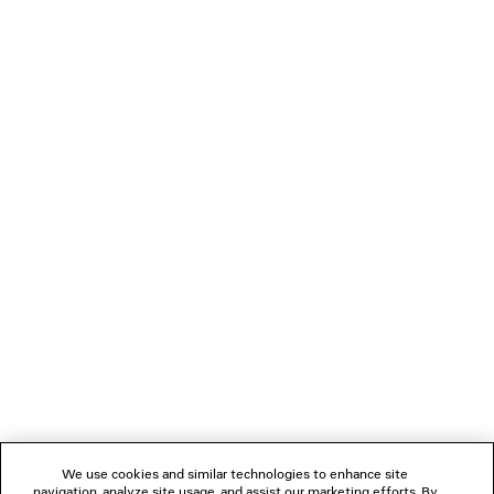
TECHWEAR LEGGINGS
JET SNEAK
2 Farben
3 Farben
775 CHF
850 CHF
VERBINDEN
KUNDENDIENSTE
DAS UNTERNEHMEN
FOLGEN SIE UNS
We use cookies and similar technologies to enhance site
BOUTIQUEN
navigation, analyze site usage, and assist our marketing efforts. By