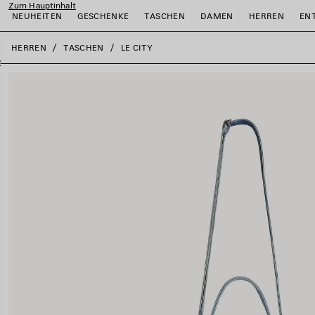
Zum Hauptinhalt
NEUHEITEN
GESCHENKE
TASCHEN
DAMEN
HERREN
EN
close the banner
HERREN
TASCHEN
LE CITY
ießen
ießen
ießen
ießen
ießen
ießen