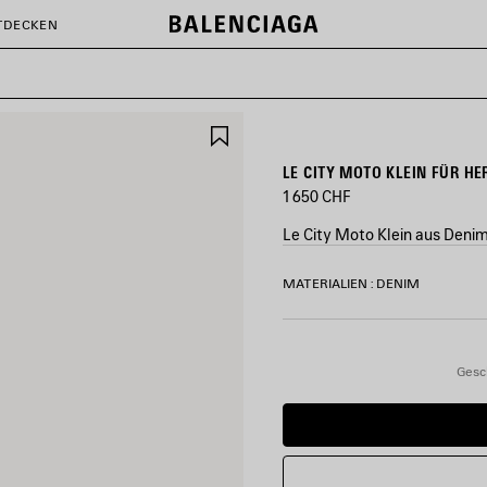
TDECKEN
ARTIKEL
SPEICHERN
LE CITY MOTO KLEIN FÜR HE
1 650 CHF
Le City Moto Klein aus Den
FARBEN
MATERIALIEN : DENIM
:
BLAU
Blau
Gesc