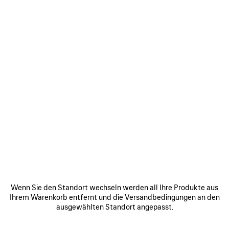
Größe: (FR/EUR)
Größentabelle
Bitte wählen sie eine grösse
Geschätztes Lieferdatum: 10/08/2026 - 13/08/2026
ZUM WARENKORB HINZUFÜGEN
ZUM
BITTE
WARENKORB
WÄHLEN
HINZUFÜGEN
SIE
EINE
GRÖSSE A
US
Finden & reservieren im Store
PRODUKTDETAILS
KOSTENLOSER VERSAND, KOSTENLOSE RÜCKSENDU
W
Wenn Sie den Standort wechseln werden all Ihre Produkte aus
Ihrem Warenkorb entfernt und die Versandbedingungen an den
• Ziegenleder
ausgewählten Standort angepasst.
• Sandale
• Offene Zehenpartie