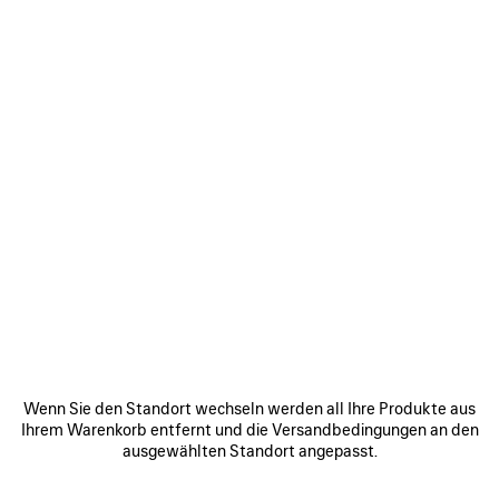
Größe: (FR/EUR)
Größentabelle
Bitte wählen sie eine grösse
Geschätztes Lieferdatum: 10/08/2026 - 13/08/2026
ZUM WARENKORB HINZUFÜGEN
ZUM
BITTE
WARENKORB
WÄHLEN
HINZUFÜGEN
SIE
EINE
GRÖSSE A
US
Finden & reservieren im Store
PRODUKTDETAILS
KOSTENLOSER VERSAND, KOSTENLOSE RÜCKSENDU
W
Wenn Sie den Standort wechseln werden all Ihre Produkte aus
Ihrem Warenkorb entfernt und die Versandbedingungen an den
• Ziegenleder
ausgewählten Standort angepasst.
• Sandale
• Offene Zehenpartie