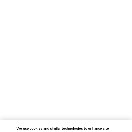
• 1 flache Tasche
PFLEGEHINWEIS
• Hergestellt in Italien
• Aufgrund der Art des Produkts können einzelne Unterschiede
auftreten.
Sie können sicher mit Kreditkarte (Visa, Mastercard, American Express),
Apple Pay, Klarna oder Paypal bezahlen.
Material: Kalbsleder
VERBINDEN
KUNDENDIENSTE
DAS UNTERNEHMEN
FOLGEN SIE UNS
We use cookies and similar technologies to enhance site