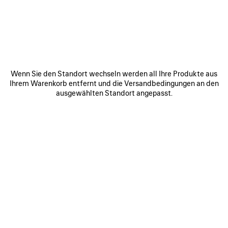
TAIPEI - SKM XINYI A9
1F, No.9, Songshou Rd, Xinyi Dist,
Taipei Taiwan Region
110
ROUTE ANZEIGEN
Wenn Sie den Standort wechseln werden all Ihre Produkte aus
+886 2 2723 3616
Ihrem Warenkorb entfernt und die Versandbedingungen an den
ausgewählten Standort angepasst.
Öffnungszeiten:
Montag:
11:00 - 21:30
Dienstag:
11:00 - 21:30
Mittwoch:
11:00 - 21:30
Donnerstag:
11:00 - 21:30
Freitag:
11:00 - 22:00
Samstag:
11:00 - 22:00
Sonntag:
11:00 - 22:00
VERBINDEN