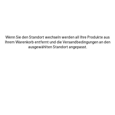
SHENZHEN - BAY MIXC
Shop L145, No.2888 South Keyuan Road, Nanshan District
Shenzhen Guangdong
518063
ROUTE ANZEIGEN
Wenn Sie den Standort wechseln werden all Ihre Produkte aus
+86 755 8656 1831
Ihrem Warenkorb entfernt und die Versandbedingungen an den
ausgewählten Standort angepasst.
Öffnungszeiten:
Montag:
10:00 - 22:00
Dienstag:
10:00 - 22:00
Mittwoch:
10:00 - 22:00
Donnerstag:
10:00 - 22:00
Freitag:
10:00 - 22:00
Samstag:
10:00 - 22:00
Sonntag:
10:00 - 22:00
VERBINDEN