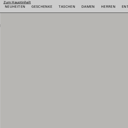
Zum Hauptinhalt
NEUHEITEN
GESCHENKE
TASCHEN
DAMEN
HERREN
EN
ießen
ießen
ießen
ießen
ießen
ießen