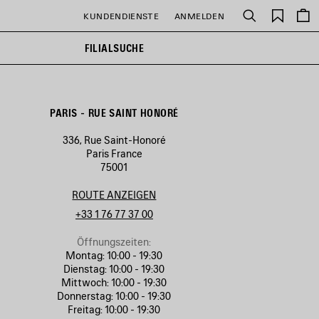
Gespei
KUNDENDIENSTE
ANMELDEN
Suchen
Artikel
FILIALSUCHE
PARIS - RUE SAINT HONORÉ
336, Rue Saint-Honoré
Paris France
75001
ROUTE ANZEIGEN
+33 1 76 77 37 00
Öffnungszeiten:
Montag:
10:00 - 19:30
Dienstag:
10:00 - 19:30
Mittwoch:
10:00 - 19:30
Donnerstag:
10:00 - 19:30
Freitag:
10:00 - 19:30