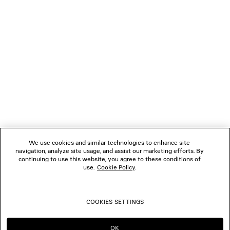
VERBINDEN
KUNDENDIENSTE
DAS UNTERNEHMEN
FOLGEN SIE UNS
We use cookies and similar technologies to enhance site
BOUTIQUEN
navigation, analyze site usage, and assist our marketing efforts. By
continuing to use this website, you agree to these conditions of
use.
Cookie Policy
.
KONTAKTIEREN SIE UNS
COOKIES SETTINGS
© 2026 Balenciaga
OK
IN DIESER REGION BLEIBEN: