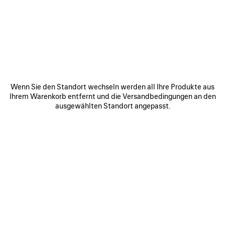
WERDEN SIE TEIL DER BALENCIAGA-
COMMUNITY
E-Mail
*
*
erforderlich
Wenn Sie den Standort wechseln werden all Ihre Produkte aus
ANMELDEN
Ihrem Warenkorb entfernt und die Versandbedingungen an den
ausgewählten Standort angepasst.
Indem Sie sich unten anmelden, stimmen Sie zu, von Balenciaga
kontaktiert zu werden. Wir werden Ihre personenbezogenen Daten
verwenden, um Ihnen auf Ihre Interessen zugeschnittene Informationen
über unsere Aktivitäten, Produkte und Dienstleistungen zukommen zu
lassen. Weitere Informationen zu unseren Datenschutzpraktiken und
Ihren Rechten finden Sie in unserer
Datenschutzerklärung
.