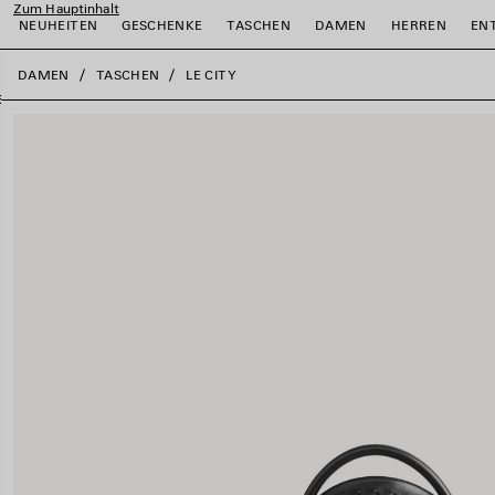
Zum Hauptinhalt
NEUHEITEN
GESCHENKE
TASCHEN
DAMEN
HERREN
EN
close the banner
DAMEN
TASCHEN
LE CITY
ießen
ießen
ießen
ießen
ießen
ießen