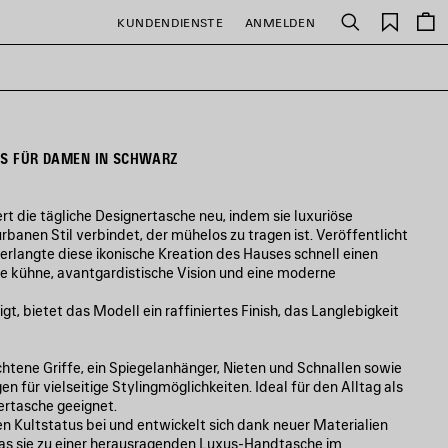
Gespei
KUNDENDIENSTE
ANMELDEN
Suchen
Artikel
SS FÜR DAMEN IN SCHWARZ
ert die tägliche Designertasche neu, indem sie luxuriöse
anen Stil verbindet, der mühelos zu tragen ist. Veröffentlicht
erlangte diese ikonische Kreation des Hauses schnell einen
ine kühne, avantgardistische Vision und eine moderne
, bietet das Modell ein raffiniertes Finish, das Langlebigkeit
htene Griffe, ein Spiegelanhänger, Nieten und Schnallen sowie
en für vielseitige Stylingmöglichkeiten. Ideal für den Alltag als
rtasche geeignet.
en Kultstatus bei und entwickelt sich dank neuer Materialien
was sie zu einer herausragenden Luxus-Handtasche im