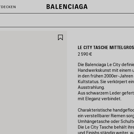
TDECKEN
ARTIKEL
SPEICHERN
LE CITY TASCHE MITTELGRO
2 590 €
Die Balenciaga Le City defini
Handwerkskunst mit einem urb
in den frühen 2000er-Jahren 
Kultstatus. Sie verkörpert e
Ausstrahlung.
Aus schwarzem Leder gefertigt
mit Eleganz verbindet.
Charakteristische handgefloc
ein verstellbarer Riemen sorg
Umhängetasche oder Schulte
Die Le City Tasche behält ihr
und Finishs ständig weiter, 