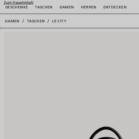
Zum Hauptinhalt
GESCHENKE
TASCHEN
DAMEN
HERREN
ENTDECKEN
close the banner
DAMEN
TASCHEN
LE CITY
ießen
ießen
ießen
ießen
ießen