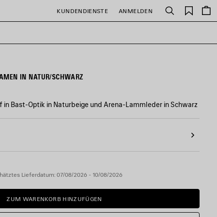
Gespei
KUNDENDIENSTE
ANMELDEN
Suchen
Artikel
 DAMEN IN NATUR/SCHWARZ
ff in Bast-Optik in Naturbeige und Arena-Lammleder in Schwarz
hätztes Lieferdatum: 07/08/2026 - 10/08/2026
ZUM WARENKORB HINZUFÜGEN
ZUM
BITTE
WARENKORB
WÄHLEN
HINZUFÜGEN
SIE