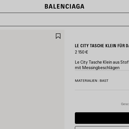
ARTIKEL
SPEICHERN
LE CITY TASCHE KLEIN FÜR
2 150 €
Le City Tasche Klein aus Sto
mit Messingbeschlägen
FARBEN
MATERIALIEN : BAST
:
NATUR/SCHWARZ
Natur/Schwarz
Gesc