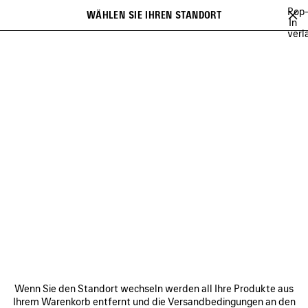
Zum Hauptinhalt
Pop
WÄHLEN SIE IHREN STANDORT
Gespei
In
verl
Artikel
Es kann eine Liste mit Empfehlungen angezeigt werden und bei der
close the banner
Eingabe kann eine Liste mit Vorschlägen angezeigt werden
Suchen
FESTIVAL OF THE SUN PLAYLIST
BFRND
ANGELO BADALAMENTI
Vorherige
Wei
BFRND
VERBINDEN
KUNDENDIENSTE
Wenn Sie den Standort wechseln werden all Ihre Produkte aus
DAS UNTERNEHMEN
Ihrem Warenkorb entfernt und die Versandbedingungen an den