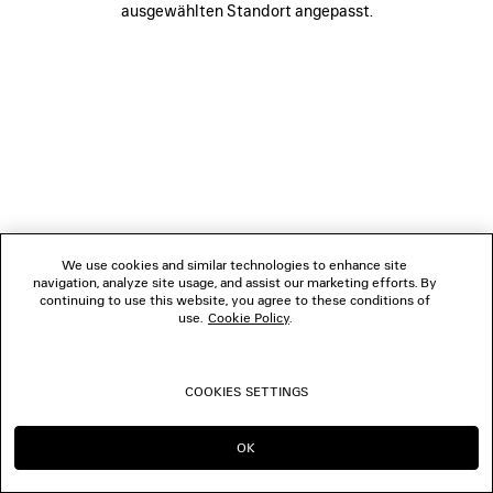
ausgewählten Standort angepasst.
FOLGEN SIE UNS
BOUTIQUEN
KONTAKTIEREN SIE UNS
© 2026 Balenciaga
We use cookies and similar technologies to enhance site
navigation, analyze site usage, and assist our marketing efforts. By
continuing to use this website, you agree to these conditions of
use.
Cookie Policy
.
COOKIES SETTINGS
OK
IN DIESER REGION BLEIBEN:
WECHSELN NACH: US
AT