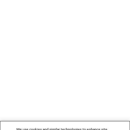
HIKE SANDALE SNEAKER
LE CITY SLEEK TRAGE
2 Farben
Runway
2 Farben
690 €
3 500 €
VERBINDEN
KUNDENDIENSTE
DAS UNTERNEHMEN
FOLGEN SIE UNS
We use cookies and similar technologies to enhance site