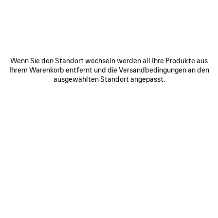
SPEICHERN
Wenn Sie den Standort wechseln werden all Ihre Produkte aus
Ihrem Warenkorb entfernt und die Versandbedingungen an den
ausgewählten Standort angepasst.
0
1
2
0
1
2
RODEO HANDTASCHE KLEIN
RODEO HANDTASCHE MINI
2 750 €
Personalisierung
2 500 €
ARTIKEL
SPEICHERN