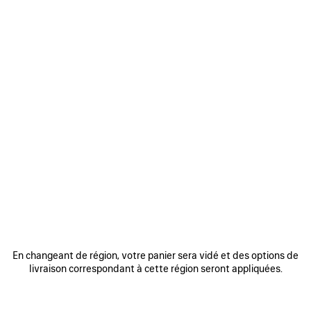
0
1
2
0
1
2
DERBY COMFY
MOCASSIN COMFY
950 €
890 €
AJOUTER
AUX
FAVORIS
En changeant de région, votre panier sera vidé et des options de
livraison correspondant à cette région seront appliquées.
0
1
2