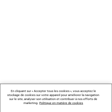
CHARGEMENT...
1
2
NEWSLETTER
SERVICE CLIENT
L'ENTREPRISE
En cliquant sur « Accepter tous les cookies », vous acceptez le
NOUS SUIVRE
stockage de cookies sur votre appareil pour améliorer la navigation
sur le site, analyser son utilisation et contribuer à nos efforts de
marketing.
Politique en matière de cookies
BOUTIQUES