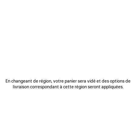
0
1
2
0
1
2
PONCHO TECHWEAR
VESTE ZIPPÉE TECHWEAR
2 800 €
2 500 €
AJOUTER
AUX
FAVORIS
En changeant de région, votre panier sera vidé et des options de
livraison correspondant à cette région seront appliquées.
0
1
0
1
2