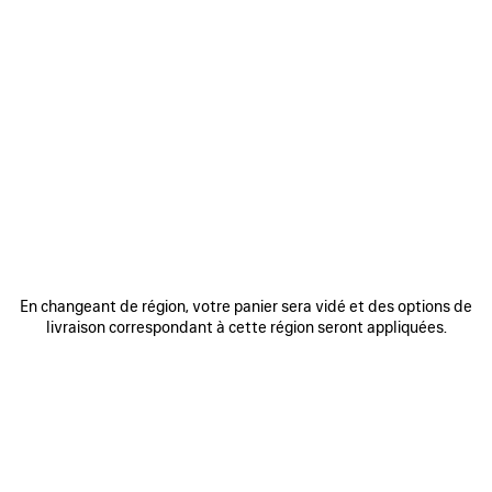
0
1
2
0
1
CASQUETTE BALENCIAGA SACRÉ
CASQUETTE WET BRUSH
CŒUR
450 €
450 €
AJOUTER
AUX
FAVORIS
En changeant de région, votre panier sera vidé et des options de
livraison correspondant à cette région seront appliquées.