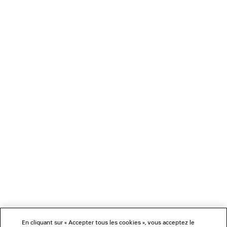
CHARGEMENT...
1
2
NEWSLETTER
SERVICE CLIENT
L'ENTREPRISE
En cliquant sur « Accepter tous les cookies », vous acceptez le
NOUS SUIVRE