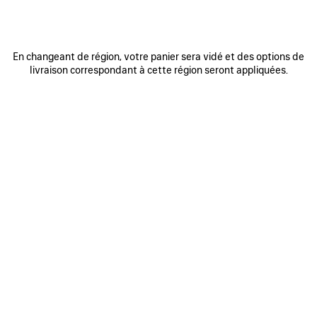
En changeant de région, votre panier sera vidé et des options de
livraison correspondant à cette région seront appliquées.
0
1
2
0
1
2
TOP CAPE PAINTBRUSH
PANTALON PYJAMA PAINTBRUSH
1 200 €
Me prévenir
1 800 €
AJOUTER
AUX
FAVORIS