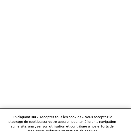
JUPE GODET MAXI
Runway
1 600 €
NEWSLETTER
SERVICE CLIENT
L'ENTREPRISE
NOUS SUIVRE
BOUTIQUES
En cliquant sur « Accepter tous les cookies », vous acceptez le
stockage de cookies sur votre appareil pour améliorer la navigation
sur le site, analyser son utilisation et contribuer à nos efforts de
marketing.
Politique en matière de cookies