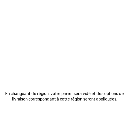
0
1
2
0
1
2
SNEAKER 3XL GRADIENT AVEC
SNEAKER 3XL AVEC CHARMS
CHARMS
2 coloris
1 090 €
1 090 €
AJOUTER
AUX
En changeant de région, votre panier sera vidé et des options de
FAVORIS
livraison correspondant à cette région seront appliquées.