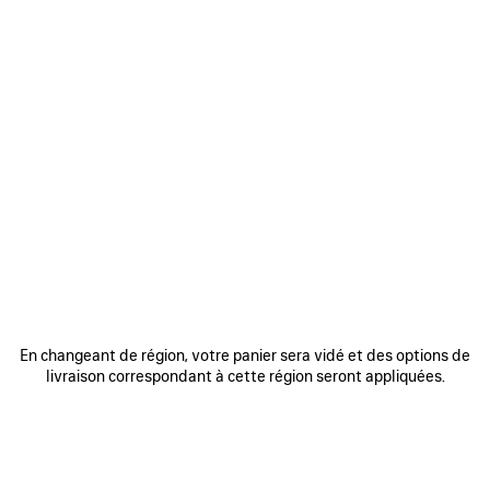
0
1
2
0
1
2
SNEAKER 3XL GRADIENT AVEC
SNEAKER 3XL AVEC CHARMS
CHARMS
2 coloris
1 090 €
1 090 €
AJOUTER
AUX
En changeant de région, votre panier sera vidé et des options de
FAVORIS
livraison correspondant à cette région seront appliquées.