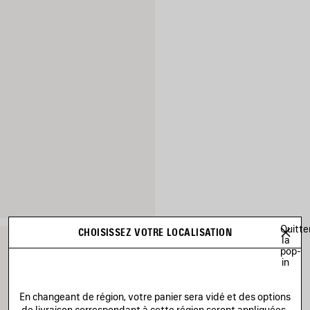
Quitte
CHOISISSEZ VOTRE LOCALISATION
la
pop-
in
En changeant de région, votre panier sera vidé et des options
de livraison correspondant à cette région seront appliquées.