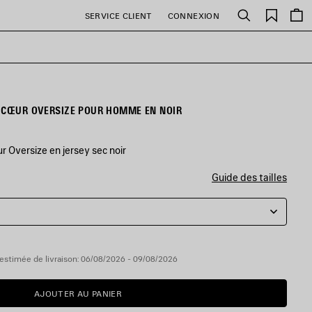
Favori
SERVICE CLIENT
CONNEXION
Rechercher
É CŒUR OVERSIZE POUR HOMME EN NOIR
 Oversize en jersey sec noir
Guide des tailles
estimée de livraison: 06/08/2026 - 09/08/2026
AJOUTER AU PANIER
AJOUTER
VEUILLEZ
AU
SÉLECTIONNER