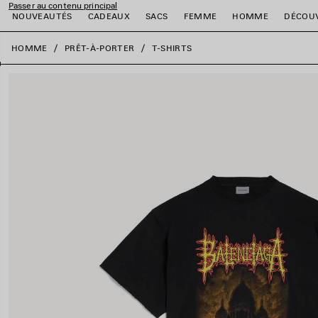
Passer au contenu principal
NOUVEAUTÉS
CADEAUX
SACS
FEMME
HOMME
DÉCOU
fermer la bannière
HOMME
PRÊT-À-PORTER
T-SHIRTS
er
er
er
er
er
er