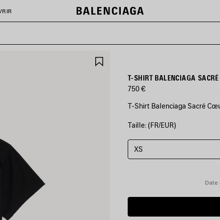
VRIR
AJOUTER
AUX
FAVORIS
T-SHIRT BALENCIAGA SACR
750 €
T-Shirt Balenciaga Sacré Cœur
Taille: (FR/EUR)
COULEURS
:
NOIR
XS
Noir
Date 