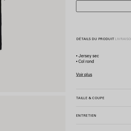
DÉTAILS DU PRODUIT
LIVRAIS
• Jersey sec
• Col rond
• Manches courtes
• Balenciaga Sacré Cœur impr
Voir plus
• Fabriqué au Portugal
Product ID:
850345TUVE410
Matière principale : 100 % co
TAILLE & COUPE
Finitions : 99 % coton, 1 % él
ENTRETIEN