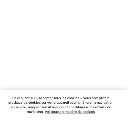
Vous pouvez effectuer votre paiement de manière sécurisée par carte
bancaire (Visa, Mastercard et American Express), Apple Pay, Klarna ou Paypal.
NEWSLETTER
SERVICE CLIENT
L'ENTREPRISE
NOUS SUIVRE
BOUTIQUES
En cliquant sur « Accepter tous les cookies », vous acceptez le
stockage de cookies sur votre appareil pour améliorer la navigation
sur le site, analyser son utilisation et contribuer à nos efforts de
marketing.
Politique en matière de cookies
NOUS CONTACTER