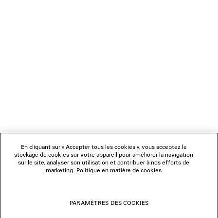
NEWSLETTER
SERVICE CLIENT
L'ENTREPRISE
NOUS SUIVRE
BOUTIQUES
En cliquant sur « Accepter tous les cookies », vous acceptez le
stockage de cookies sur votre appareil pour améliorer la navigation
sur le site, analyser son utilisation et contribuer à nos efforts de
marketing.
Politique en matière de cookies
NOUS CONTACTER
© 2026 Balenciaga
PARAMÈTRES DES COOKIES
Les photographies pourraient avoir été retouchées.