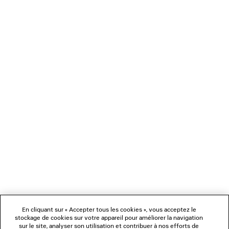
TONG JET LAG
SET DE BOUCLES D’OR
Runway
Runway
2 coloris
2 coloris
790 €
490 €
NEWSLETTER
SERVICE CLIENT
L'ENTREPRISE
NOUS SUIVRE
BOUTIQUES
En cliquant sur « Accepter tous les cookies », vous acceptez le
stockage de cookies sur votre appareil pour améliorer la navigation
sur le site, analyser son utilisation et contribuer à nos efforts de