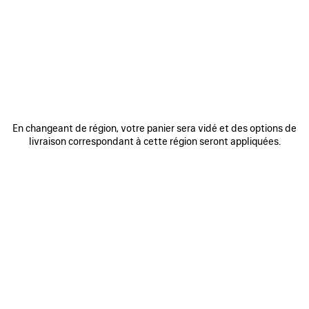
REJOINDRE BALENCIAGA
Adresse email
*
*
requis
S'INSCRIRE
En changeant de région, votre panier sera vidé et des options de
livraison correspondant à cette région seront appliquées.
En vous inscrivant ci-dessous, vous acceptez de rester en contact avec
Balenciaga. Nous utiliserons vos informations personnelles pour vous
fournir des mises à jour personnalisées concernant nos dernières
collections, initiatives, événements, produits et services. Pour en savoir
plus sur nos pratiques en matière de gestion de vos données
personnelles et sur vos droits, veuillez consulter notre
politique de
confidentialité
.