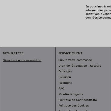
En vous inscrivant
informations perso
initiatives, événe
données personnell
NEWSLETTER
SERVICE CLIENT
Suivre votre commande
S'inscrire à notre newsletter
Droit de rétractation - Retours
Échanges
Livraison
Paiement
FAQ
Mentions légales
Politique de Confidentialité
Politique des Cookies