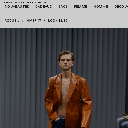
Passer au contenu principal
fermer la bannière
NOUVEAUTÉS
CADEAUX
SACS
FEMME
HOMME
DÉCOU
ACCUEIL
HIVER 17
LOOK 12/39
er
er
er
er
er
er