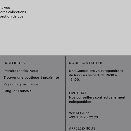
ons vos
ères collections,
 gestion de vos
BOUTIQUES
NOUS CONTACTER
Prendre rendez-vous
Nos Conseillers vous répondront
du lundi au samedi de 9h30 à
Trouver une boutique à proximité
19h00.
Pays / Région: France
Langue : Français
LIVE CHAT
Nos conseillers sont actuellement
indisponibles
WHATSAPP
+33 1 84 95 22 23
APPELEZ-NOUS