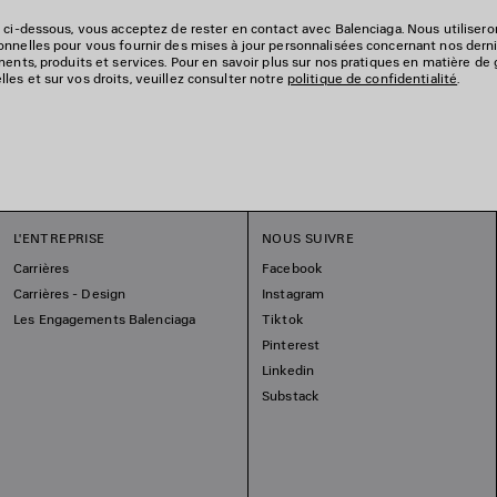
 ci-dessous, vous acceptez de rester en contact avec Balenciaga. Nous utiliser
nnelles pour vous fournir des mises à jour personnalisées concernant nos derni
ments, produits et services. Pour en savoir plus sur nos pratiques en matière de
es et sur vos droits, veuillez consulter notre
politique de confidentialité
.
L'ENTREPRISE
NOUS SUIVRE
Carrières
Facebook
Carrières - Design
Instagram
Les Engagements Balenciaga
Tiktok
Pinterest
Linkedin
Substack