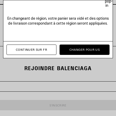
pop-
in
En changeant de région, votre panier sera vidé et des options
de livraison correspondant à cette région seront appliquées.
VOIR TOUS LES LOOKS
CONTINUER SUR FR
CHANGER POUR US
REJOINDRE BALENCIAGA
S'INSCRIRE