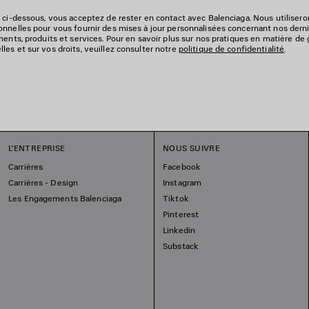
 ci-dessous, vous acceptez de rester en contact avec Balenciaga. Nous utiliser
nnelles pour vous fournir des mises à jour personnalisées concernant nos derni
ments, produits et services. Pour en savoir plus sur nos pratiques en matière de
es et sur vos droits, veuillez consulter notre
politique de confidentialité
.
L'ENTREPRISE
NOUS SUIVRE
Carrières
Facebook
Carrières - Design
Instagram
Les Engagements Balenciaga
Tiktok
Pinterest
Linkedin
Substack