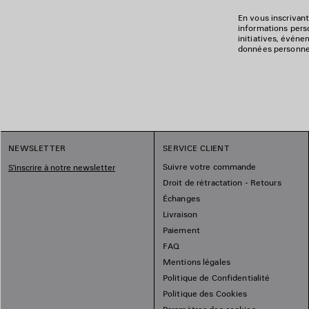
En vous inscrivant
informations perso
initiatives, événe
données personnell
NEWSLETTER
SERVICE CLIENT
Suivre votre commande
S'inscrire à notre newsletter
Droit de rétractation - Retours
Échanges
Livraison
Paiement
FAQ
Mentions légales
Politique de Confidentialité
Politique des Cookies