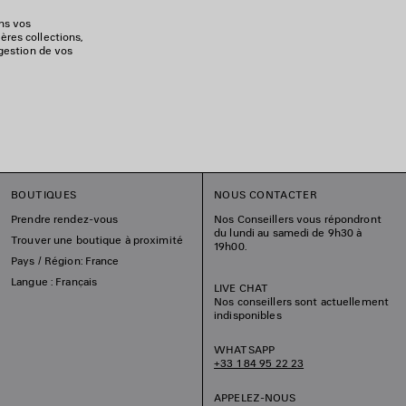
ons vos
ères collections,
 gestion de vos
BOUTIQUES
NOUS CONTACTER
Prendre rendez-vous
Nos Conseillers vous répondront
du lundi au samedi de 9h30 à
Trouver une boutique à proximité
19h00.
Pays / Région: France
Langue : Français
LIVE CHAT
Nos conseillers sont actuellement
indisponibles
WHATSAPP
+33 1 84 95 22 23
APPELEZ-NOUS