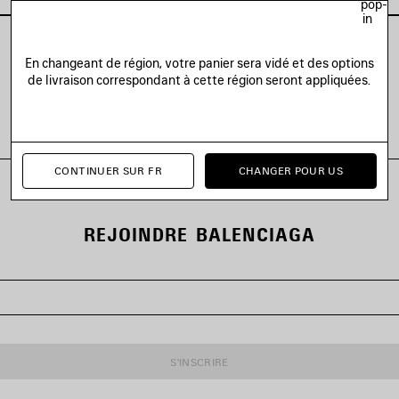
pop-
in
En changeant de région, votre panier sera vidé et des options
de livraison correspondant à cette région seront appliquées.
VOIR TOUS LES LOOKS
CONTINUER SUR FR
CHANGER POUR US
REJOINDRE BALENCIAGA
S'INSCRIRE