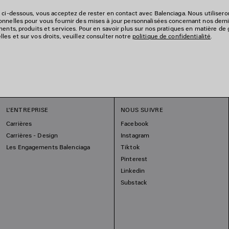
 ci-dessous, vous acceptez de rester en contact avec Balenciaga. Nous utiliser
nnelles pour vous fournir des mises à jour personnalisées concernant nos derni
ments, produits et services. Pour en savoir plus sur nos pratiques en matière de
es et sur vos droits, veuillez consulter notre
politique de confidentialité
.
L'ENTREPRISE
NOUS SUIVRE
Carrières
Facebook
Carrières - Design
Instagram
Les Engagements Balenciaga
Tiktok
Pinterest
Linkedin
Substack