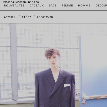
Passer au contenu principal
fermer la bannière
NOUVEAUTÉS
CADEAUX
SACS
FEMME
HOMME
DÉCOU
ACCUEIL
ÉTÉ 17
LOOK 11/20
er
er
er
er
er
er