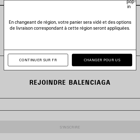
pop-
in
En changeant de région, votre panier sera vidé et des options
de livraison correspondant à cette région seront appliquées.
VOIR TOUS LES LOOKS
CONTINUER SUR FR
CHANGER POUR US
REJOINDRE BALENCIAGA
S'INSCRIRE