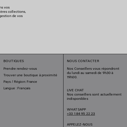
ons vos
ères collections,
 gestion de vos
BOUTIQUES
NOUS CONTACTER
Prendre rendez-vous
Nos Conseillers vous répondront
du lundi au samedi de 9h30 à
Trouver une boutique à proximité
19h00.
Pays / Région: France
Langue : Français
LIVE CHAT
Nos conseillers sont actuellement
indisponibles
WHATSAPP
+33 1 84 95 22 23
APPELEZ-NOUS