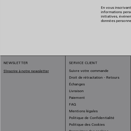
En vous inscrivant
informations perso
initiatives, événe
données personnell
NEWSLETTER
SERVICE CLIENT
Suivre votre commande
S'inscrire à notre newsletter
Droit de rétractation - Retours
Échanges
Livraison
Paiement
FAQ
Mentions légales
Politique de Confidentialité
Politique des Cookies