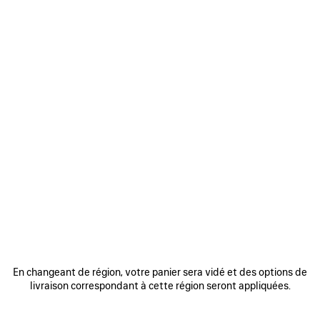
0
SAC PORTÉ ÉPAULE LE CAGOLE
PETIT
2 250 €
VOIR TOUS LES LOOKS
En changeant de région, votre panier sera vidé et des options de
livraison correspondant à cette région seront appliquées.
REJOINDRE BALENCIAGA