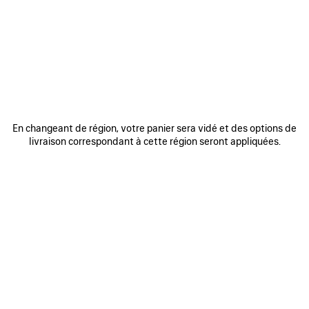
REJOINDRE BALENCIAGA
Adresse email
*
*
requis
S'INSCRIRE
En changeant de région, votre panier sera vidé et des options de
livraison correspondant à cette région seront appliquées.
En vous inscrivant ci-dessous, vous acceptez de rester en contact avec
Balenciaga. Nous utiliserons vos informations personnelles pour vous
fournir des mises à jour personnalisées concernant nos dernières
collections, initiatives, événements, produits et services. Pour en savoir
plus sur nos pratiques en matière de gestion de vos données
personnelles et sur vos droits, veuillez consulter notre
politique de
confidentialité
.