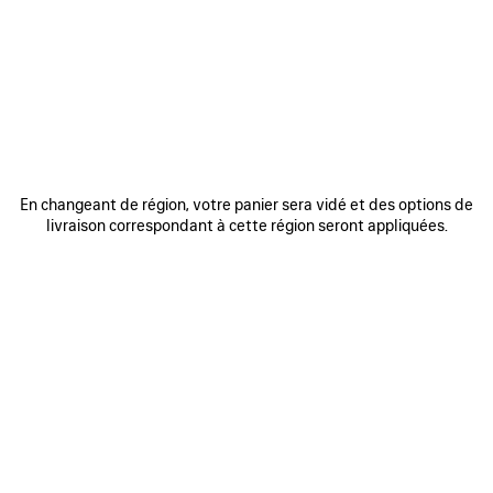
REJOINDRE BALENCIAGA
Adresse email
*
*
requis
S'INSCRIRE
En changeant de région, votre panier sera vidé et des options de
livraison correspondant à cette région seront appliquées.
En vous inscrivant ci-dessous, vous acceptez de rester en contact avec
Balenciaga. Nous utiliserons vos informations personnelles pour vous
fournir des mises à jour personnalisées concernant nos dernières
collections, initiatives, événements, produits et services. Pour en savoir
plus sur nos pratiques en matière de gestion de vos données
personnelles et sur vos droits, veuillez consulter notre
politique de
confidentialité
.