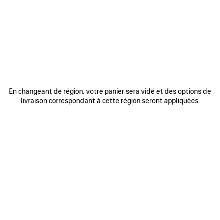
REJOINDRE BALENCIAGA
Adresse email
*
*
requis
S'INSCRIRE
En changeant de région, votre panier sera vidé et des options de
livraison correspondant à cette région seront appliquées.
En vous inscrivant ci-dessous, vous acceptez de rester en contact avec
Balenciaga. Nous utiliserons vos informations personnelles pour vous
fournir des mises à jour personnalisées concernant nos dernières
collections, initiatives, événements, produits et services. Pour en savoir
plus sur nos pratiques en matière de gestion de vos données
personnelles et sur vos droits, veuillez consulter notre
politique de
confidentialité
.