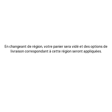
REJOINDRE BALENCIAGA
Adresse email
*
*
requis
S'INSCRIRE
En changeant de région, votre panier sera vidé et des options de
livraison correspondant à cette région seront appliquées.
En vous inscrivant ci-dessous, vous acceptez de rester en contact avec
Balenciaga. Nous utiliserons vos informations personnelles pour vous
fournir des mises à jour personnalisées concernant nos dernières
collections, initiatives, événements, produits et services. Pour en savoir
plus sur nos pratiques en matière de gestion de vos données
personnelles et sur vos droits, veuillez consulter notre
politique de
confidentialité
.