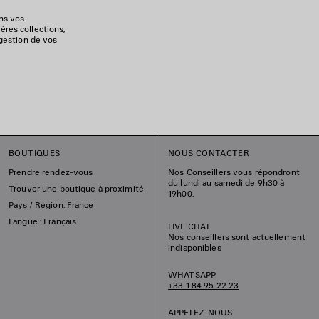
ons vos
ères collections,
 gestion de vos
BOUTIQUES
NOUS CONTACTER
Prendre rendez-vous
Nos Conseillers vous répondront
du lundi au samedi de 9h30 à
Trouver une boutique à proximité
19h00.
Pays / Région: France
Langue : Français
LIVE CHAT
Nos conseillers sont actuellement
indisponibles
WHATSAPP
+33 1 84 95 22 23
APPELEZ-NOUS