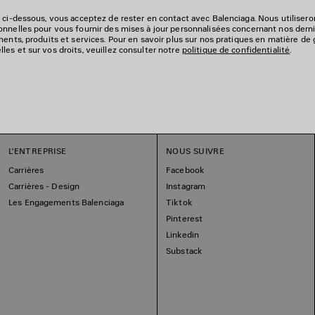
 ci-dessous, vous acceptez de rester en contact avec Balenciaga. Nous utiliser
nnelles pour vous fournir des mises à jour personnalisées concernant nos derni
ments, produits et services. Pour en savoir plus sur nos pratiques en matière de
es et sur vos droits, veuillez consulter notre
politique de confidentialité
.
L'ENTREPRISE
NOUS SUIVRE
Carrières
Facebook
Carrières - Design
Instagram
Les Engagements Balenciaga
Tiktok
Pinterest
Linkedin
Substack