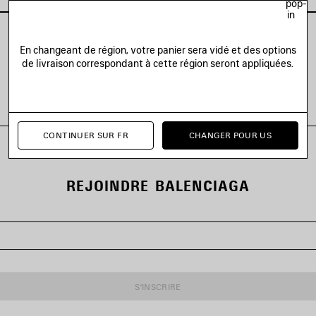
pop-
in
En changeant de région, votre panier sera vidé et des options
de livraison correspondant à cette région seront appliquées.
VOIR TOUS LES LOOKS
CONTINUER SUR FR
CHANGER POUR US
REJOINDRE BALENCIAGA
S'INSCRIRE