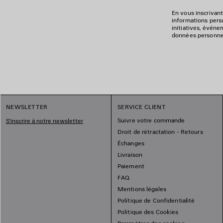
En vous inscrivant
informations perso
initiatives, événe
données personnell
NEWSLETTER
SERVICE CLIENT
Suivre votre commande
S'inscrire à notre newsletter
Droit de rétractation - Retours
Échanges
Livraison
Paiement
FAQ
Mentions légales
Politique de Confidentialité
Politique des Cookies