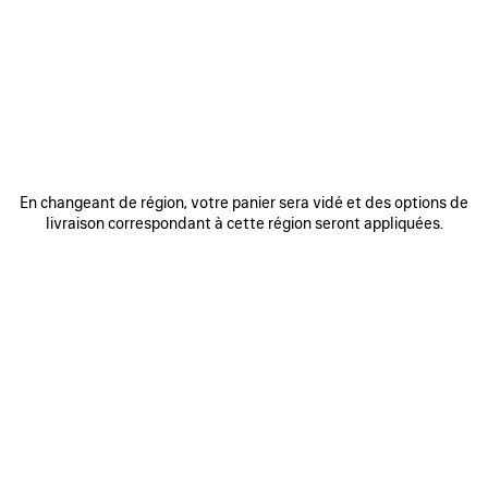
REJOINDRE BALENCIAGA
Adresse email
*
*
requis
S'INSCRIRE
En changeant de région, votre panier sera vidé et des options de
livraison correspondant à cette région seront appliquées.
En vous inscrivant ci-dessous, vous acceptez de rester en contact avec
Balenciaga. Nous utiliserons vos informations personnelles pour vous
fournir des mises à jour personnalisées concernant nos dernières
collections, initiatives, événements, produits et services. Pour en savoir
plus sur nos pratiques en matière de gestion de vos données
personnelles et sur vos droits, veuillez consulter notre
politique de
confidentialité
.